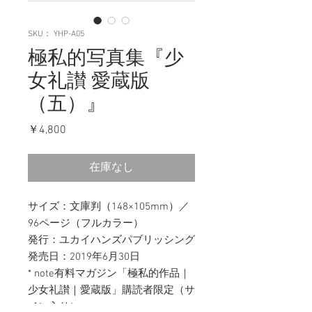
SKU： YHP-A05
極私的写真集『少
女礼讃 愛蔵版
（五）』
価
￥4,800
格
在庫なし
サイズ：文庫判（148×105mm）／
96ページ（フルカラー）
発行：ユカイハンズパブリッシング
発売日：2019年6月30日
* note有料マガジン「極私的作品｜
少女礼讃｜愛蔵版」購読者限定（サ
イン入り）