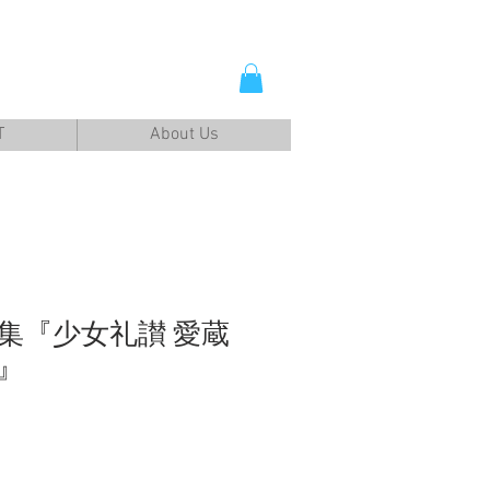
T
About Us
集『少女礼讃 愛蔵
』