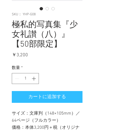
SKU： YHP-G08
極私的写真集『少
女礼讃（八）』
【50部限定】
価
￥3,200
格
数量
*
カートに追加する
​サイズ：文庫判（148×105mm）／
64ページ（フルカラー）
価格：本体3,200円＋税（オリジナ