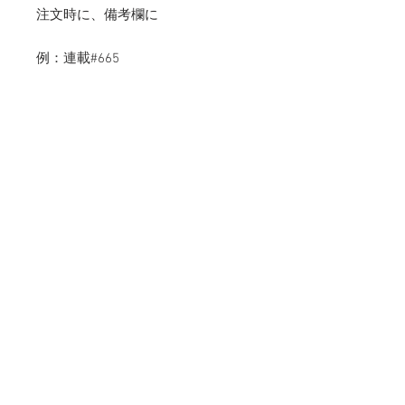
注文時に、備考欄に
例：連載#665
と指示いただけましたら、ご希望の
写真をプリントいたします。
特に指定のない場合は、こちらより
ランダムでプリントしたものを同封
いたします。
note連載「少女礼讃」#665-720+未
公開写真3点を含む全59点を収録。
https://note.mu/yukiao/m/m372cc4
4d2aae
* オリジナルプリントご指定は、こ
ちらの連載（#665-720）よりお選
びください。