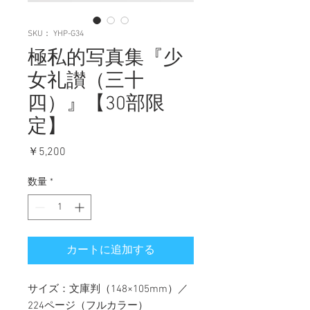
SKU： YHP-G34
極私的写真集『少
女礼讃（三十
四）』【30部限
定】
価
￥5,200
格
数量
*
カートに追加する
サイズ：文庫判（148×105mm）／
224ページ（フルカラー）