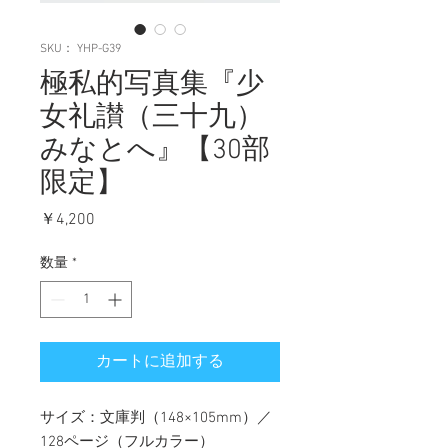
SKU： YHP-G39
極私的写真集『少
女礼讃（三十九）
みなとへ』【30部
限定】
価
￥4,200
格
数量
*
カートに追加する
サイズ：文庫判（148×105mm）／
128ページ（フルカラー）