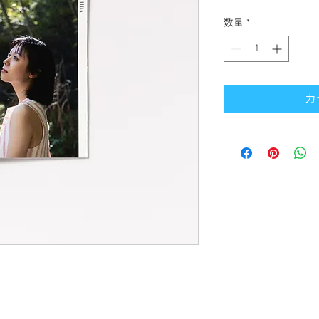
格
数量
*
カ