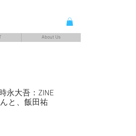
T
About Us
 時永大吾：ZINE
んと、飯田祐