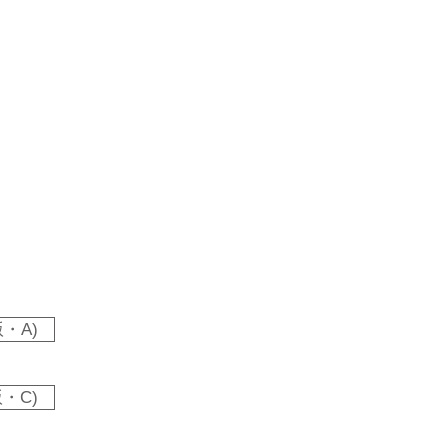
・A)
・C)